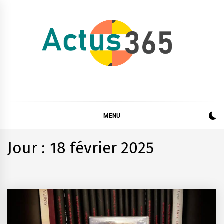
Skip
to
content
Actus 365
Actualités à 360 degrés, 365 jours par an
MENU
Jour :
18 février 2025