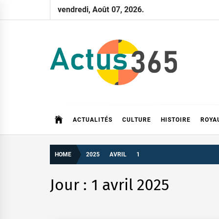
Skip
vendredi, Août 07, 2026.
to
content
Actus 365
Actualités à 360 degrés, 365 jours par an
ACTUALITÉS
CULTURE
HISTOIRE
ROYA
HOME
2025
AVRIL
1
Jour :
1 avril 2025