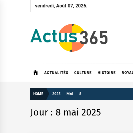
Skip
vendredi, Août 07, 2026.
to
content
Actus 365
Actualités à 360 degrés, 365 jours par an
ACTUALITÉS
CULTURE
HISTOIRE
ROYA
HOME
2025
MAI
8
Jour :
8 mai 2025