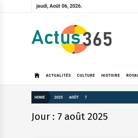
Skip
jeudi, Août 06, 2026.
to
content
Actus 365
Actualités à 360 degrés, 365 jours par an
ACTUALITÉS
CULTURE
HISTOIRE
ROYA
HOME
2025
AOÛT
7
Jour :
7 août 2025