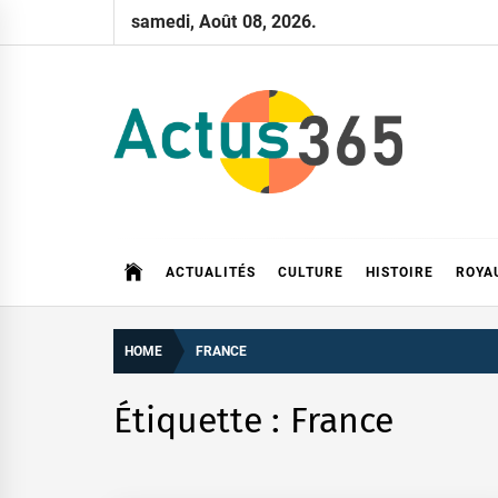
Skip
samedi, Août 08, 2026.
to
content
Actus 365
Actualités à 360 degrés, 365 jours par an
ACTUALITÉS
CULTURE
HISTOIRE
ROYA
HOME
FRANCE
Étiquette :
France