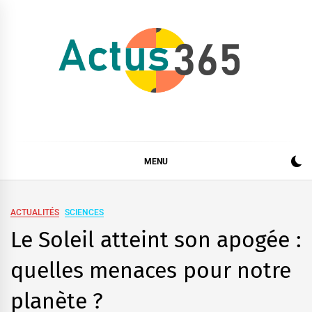
Skip
to
content
Actus 365
Actualités à 360 degrés, 365 jours par an
MENU
ACTUALITÉS
SCIENCES
Le Soleil atteint son apogée :
quelles menaces pour notre
planète ?