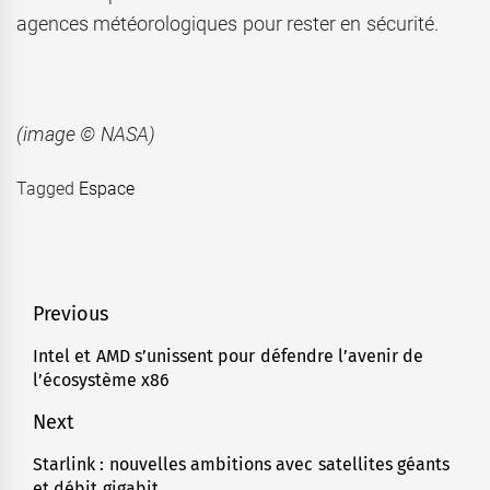
agences météorologiques pour rester en sécurité.
(
image © NASA)
Tagged
Espace
Navigation
Previous
de
Intel et AMD s’unissent pour défendre l’avenir de
Previous
l’écosystème x86
l’article
post:
Next
Starlink : nouvelles ambitions avec satellites géants
Next
et débit gigabit