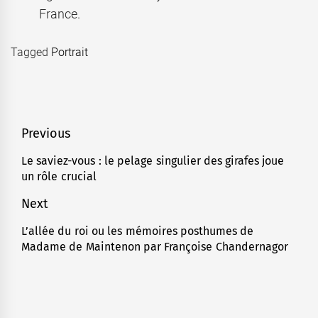
France.
Tagged
Portrait
Navigation
Previous
de
Le saviez-vous : le pelage singulier des girafes joue
Previous
un rôle crucial
l’article
post:
Next
L’allée du roi ou les mémoires posthumes de
Next
Madame de Maintenon par Françoise Chandernagor
post: