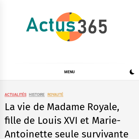
Skip
to
content
Actus 365
Actualités à 360 degrés, 365 jours par an
MENU
ACTUALITÉS
HISTOIRE
ROYAUTÉ
La vie de Madame Royale,
fille de Louis XVI et Marie-
Antoinette seule survivante