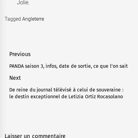
Jolie.
Tagged
Angleterre
Navigation
Previous
de
PANDA saison 3, infos, date de sortie, ce que l’on sait
Previous
l’article
post:
Next
De reine du journal télévisé à celui de souveraine :
Next
le destin exceptionnel de Letizia Ortiz Rocasolano
post:
Laisser un commentaire