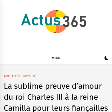
Skip
to
content
Actus 365
Actualités à 360 degrés, 365 jours par an
MENU
ACTUALITÉS
ROYAUTÉ
La sublime preuve d’amour
du roi Charles III à la reine
Camilla pour leurs fiançailles