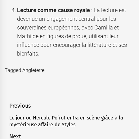
Lecture comme cause royale
: La lecture est
devenue un engagement central pour les
souveraines européennes, avec Camilla et
Mathilde en figures de proue, utilisant leur
influence pour encourager la littérature et ses
bienfaits.
Tagged
Angleterre
Navigation
Previous
de
Le jour où Hercule Poirot entra en scène grâce à la
Previous
mystérieuse affaire de Styles
l’article
post:
Next