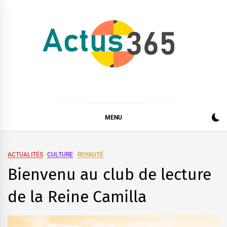
Skip
to
content
Actus 365
Actualités à 360 degrés, 365 jours par an
MENU
ACTUALITÉS
CULTURE
ROYAUTÉ
Bienvenu au club de lecture
de la Reine Camilla