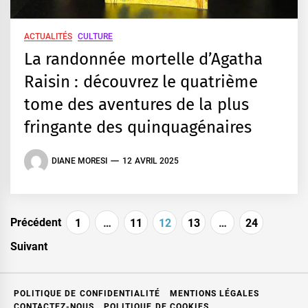
ACTUALITÉS
CULTURE
La randonnée mortelle d’Agatha
Raisin : découvrez le quatrième
tome des aventures de la plus
fringante des quinquagénaires
DIANE MORESI
12 AVRIL 2025
Pagination
Précédent
1
…
11
12
13
…
24
des
Suivant
publications
POLITIQUE DE CONFIDENTIALITÉ
MENTIONS LÉGALES
CONTACTEZ-NOUS
POLITIQUE DE COOKIES