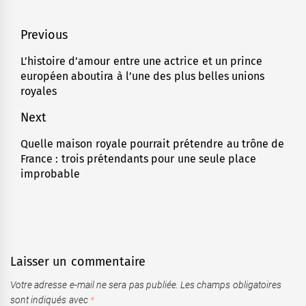
Navigation
Previous
de
L’histoire d’amour entre une actrice et un prince
Previous
européen aboutira à l’une des plus belles unions
l’article
post:
royales
Next
Quelle maison royale pourrait prétendre au trône de
Next
France : trois prétendants pour une seule place
post:
improbable
Laisser un commentaire
Votre adresse e-mail ne sera pas publiée.
Les champs obligatoires
sont indiqués avec
*