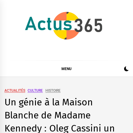
Skip
to
content
Actus 365
Actualités à 360 degrés, 365 jours par an
MENU
ACTUALITÉS
CULTURE
HISTOIRE
Un génie à la Maison
Blanche de Madame
Kennedy : Oleg Cassini un