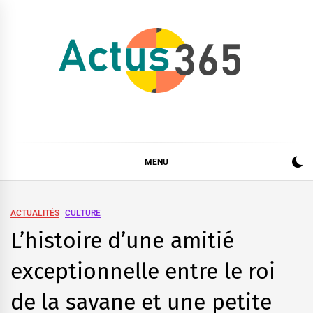
Skip
to
content
Actus 365
Actualités à 360 degrés, 365 jours par an
MENU
ACTUALITÉS
CULTURE
L’histoire d’une amitié
exceptionnelle entre le roi
de la savane et une petite