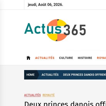
Skip
jeudi, Août 06, 2026.
to
content
Actus 365
Actualités à 360 degrés, 365 jours par an
ACTUALITÉS
CULTURE
HISTOIRE
ROYA
HOME
ACTUALITÉS
DEUX PRINCES DANOIS OFFREN
ACTUALITÉS
ROYAUTÉ
Deux princes danois off