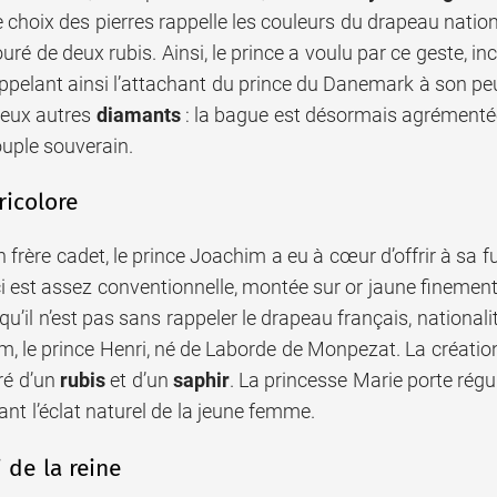
 choix des pierres rappelle les couleurs du drapeau national
ré de deux rubis. Ainsi, le prince a voulu par ce geste, incl
ppelant ainsi l’attachant du prince du Danemark à son peu
deux autres
diamants
: la bague est désormais agrémenté
ouple souverain.
ricolore
on frère cadet, le prince Joachim a eu à cœur d’offrir à s
ci est assez conventionnelle, montée sur or jaune finement 
’il n’est pas sans rappeler le drapeau français, nationali
m, le prince Henri, né de Laborde de Monpezat. La créat
ré d’un
rubis
et d’un
saphir
. La princesse Marie porte rég
nt l’éclat naturel de la jeune femme.
 de la reine