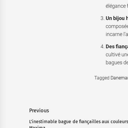
élégance f
Un bijou 
composée 
incarne l’
Des fianç
cultivé un
bagues de 
Tagged
Danema
Navigation
Previous
de
L’inestimable bague de fiançailles aux couleurs
Previous
Maxima