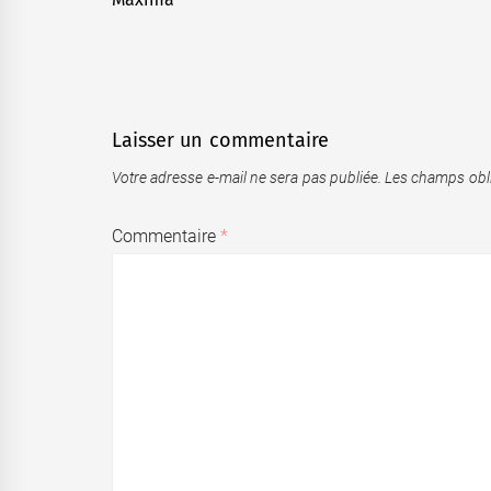
l’article
post:
Laisser un commentaire
Votre adresse e-mail ne sera pas publiée.
Les champs obli
Commentaire
*