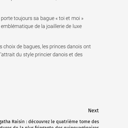
 porte toujours sa bague « toi et moi »
mblématique de la joaillerie de luxe
rs choix de bagues, les princes danois ont
attrait du style princier danois et des
Next
gatha Raisin : découvrez le quatrième tome des
Next
tures de la plus fringante des quinquagénaires