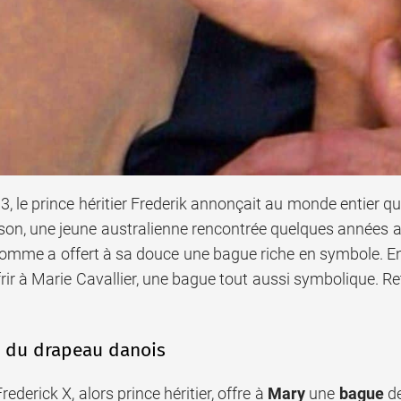
, le prince héritier Frederik annonçait au monde entier qu’
on, une jeune australienne rencontrée quelques années a
 homme a offert à sa douce une bague riche en symbole. En 2
rir à Marie Cavallier, une bague tout aussi symbolique. R
s du drapeau danois
rederick X, alors prince héritier, offre à
Mary
une
bague
de