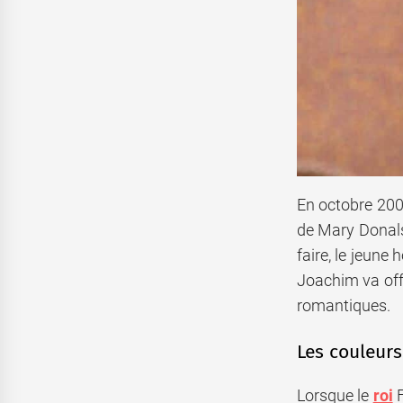
En octobre 2003
de Mary Donals
faire, le jeune
Joachim va off
romantiques.
Les couleur
Lorsque le
roi
F