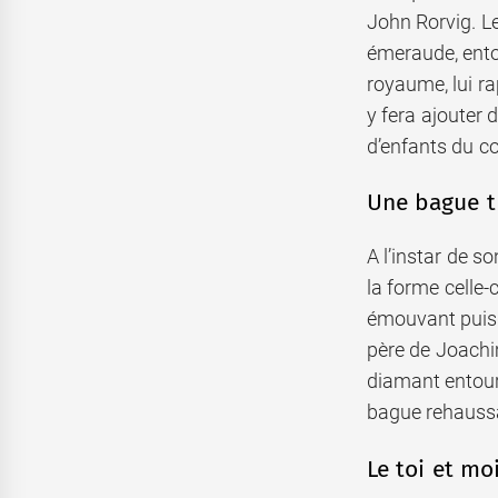
John Rorvig. Le
émeraude, entou
royaume, lui ra
y fera ajouter 
d’enfants du c
Une bague t
A l’instar de s
la forme celle-
émouvant puisqu
père de Joachi
diamant entou
bague rehaussa
Le toi et moi