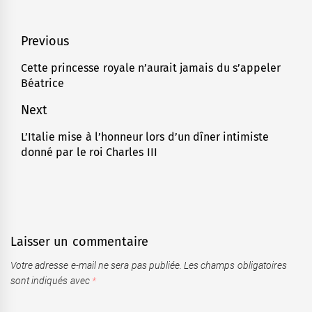
Navigation
Previous
de
Cette princesse royale n’aurait jamais du s’appeler
Previous
Béatrice
l’article
post:
Next
L’Italie mise à l’honneur lors d’un dîner intimiste
Next
donné par le roi Charles III
post:
Laisser un commentaire
Votre adresse e-mail ne sera pas publiée.
Les champs obligatoires
sont indiqués avec
*