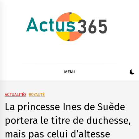
Skip
to
content
Actus 365
Actualités à 360 degrés, 365 jours par an
MENU
ACTUALITÉS
ROYAUTÉ
La princesse Ines de Suède
portera le titre de duchesse,
mais pas celui d’altesse