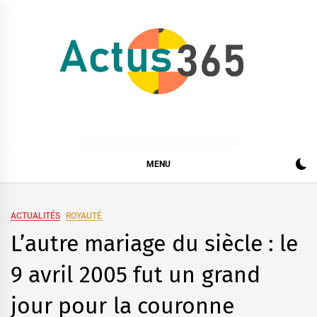
Skip
to
content
Actus 365
Actualités à 360 degrés, 365 jours par an
MENU
ACTUALITÉS
ROYAUTÉ
L’autre mariage du siècle : le
9 avril 2005 fut un grand
jour pour la couronne