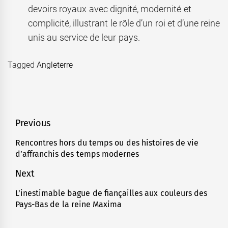
devoirs royaux avec dignité, modernité et
complicité, illustrant le rôle d’un roi et d’une reine
unis au service de leur pays.
Tagged
Angleterre
Navigation
Previous
de
Rencontres hors du temps ou des histoires de vie
Previous
d’affranchis des temps modernes
l’article
post:
Next
L’inestimable bague de fiançailles aux couleurs des
Next
Pays-Bas de la reine Maxima
post: