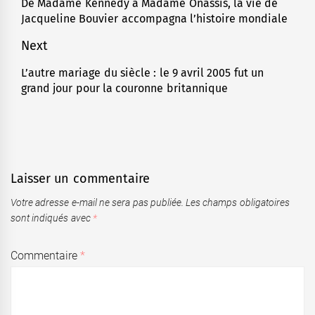
de
De Madame Kennedy à Madame Onassis, la vie de
Previous
Jacqueline Bouvier accompagna l’histoire mondiale
l’article
post:
Next
L’autre mariage du siècle : le 9 avril 2005 fut un
Next
grand jour pour la couronne britannique
post:
Laisser un commentaire
Votre adresse e-mail ne sera pas publiée.
Les champs obligatoires
sont indiqués avec
*
Commentaire
*