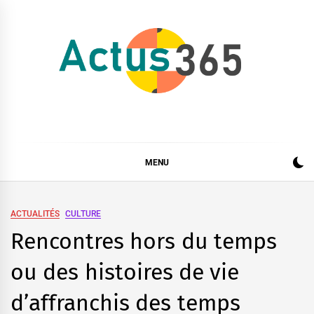
Skip
to
content
Actus 365
Actualités à 360 degrés, 365 jours par an
MENU
ACTUALITÉS
CULTURE
Rencontres hors du temps
ou des histoires de vie
d’affranchis des temps