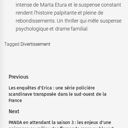
intense de Marta Etura et le suspense constant
rendent l’histoire palpitante et pleine de
rebondissements. Un thriller qui mêle suspense
psychologique et drame familial.
Tagged
Divertissement
Navigation
Previous
de
Les enquêtes d’Erica : une série policière
Previous
scandinave transposée dans le sud-ouest de la
l’article
post:
France
Next
PANDA en attendant la saison 3 : les enjeux d’une
Next