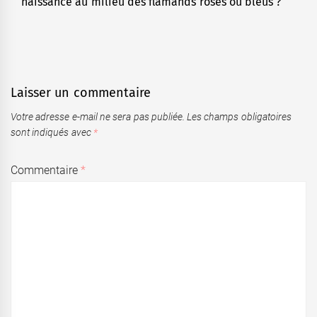
naissance au milieu des flamands roses ou bleus ?
post:
Laisser un commentaire
Votre adresse e-mail ne sera pas publiée.
Les champs obligatoires
sont indiqués avec
*
Commentaire
*