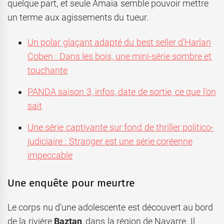
quelque part, et seule Amaia semble pouvoir mettre
un terme aux agissements du tueur.
Un polar glaçant adapté du best seller d’Harlan
Coben : Dans les bois, une mini-série sombre et
touchante
PANDA saison 3, infos, date de sortie, ce que l’on
sait
Une série captivante sur fond de thriller politico-
judiciaire : Stranger est une série coréenne
impeccable
Une enquête pour meurtre
Le corps nu d’une adolescente est découvert au bord
de la rivière
Baztan
, dans la région de Navarre. Il