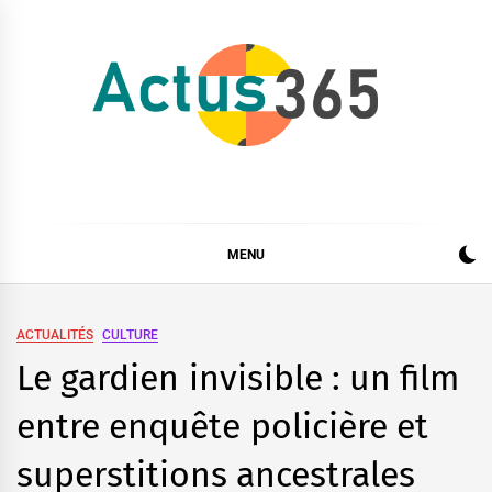
Skip
to
content
Actus 365
Actualités à 360 degrés, 365 jours par an
MENU
ACTUALITÉS
CULTURE
Le gardien invisible : un film
entre enquête policière et
superstitions ancestrales