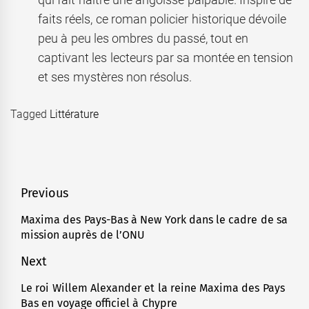
faits réels, ce roman policier historique dévoile
peu à peu les ombres du passé, tout en
captivant les lecteurs par sa montée en tension
et ses mystères non résolus.
Tagged
Littérature
Navigation
Previous
de
Maxima des Pays-Bas à New York dans le cadre de sa
Previous
mission auprès de l’ONU
l’article
post:
Next
Le roi Willem Alexander et la reine Maxima des Pays
Next
Bas en voyage officiel à Chypre
post: