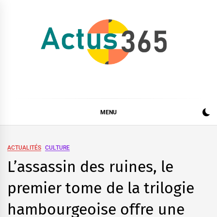
Skip
to
content
Actus 365
Actualités à 360 degrés, 365 jours par an
MENU
ACTUALITÉS
CULTURE
L’assassin des ruines, le
premier tome de la trilogie
hambourgeoise offre une