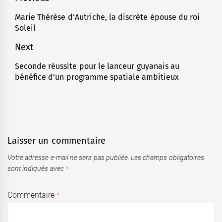
de
Marie Thérèse d’Autriche, la discrète épouse du roi
Previous
Soleil
l’article
post:
Next
Seconde réussite pour le lanceur guyanais au
Next
bénéfice d’un programme spatiale ambitieux
post:
Laisser un commentaire
Votre adresse e-mail ne sera pas publiée.
Les champs obligatoires
sont indiqués avec
*
Commentaire
*