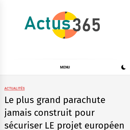
Skip
to
content
Actus 365
Actualités à 360 degrés, 365 jours par an
MENU
ACTUALITÉS
Le plus grand parachute
jamais construit pour
sécuriser LE projet européen