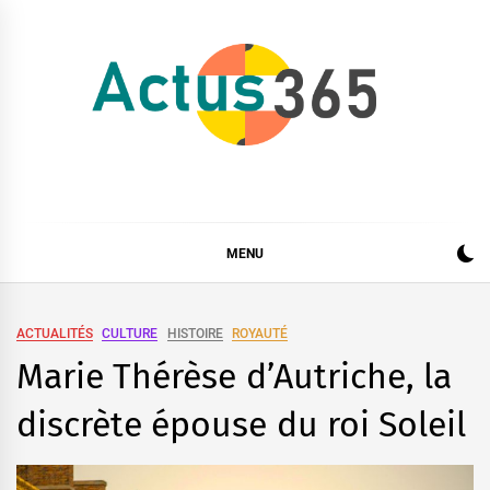
Skip
to
content
Actus 365
Actualités à 360 degrés, 365 jours par an
MENU
ACTUALITÉS
CULTURE
HISTOIRE
ROYAUTÉ
Marie Thérèse d’Autriche, la
discrète épouse du roi Soleil