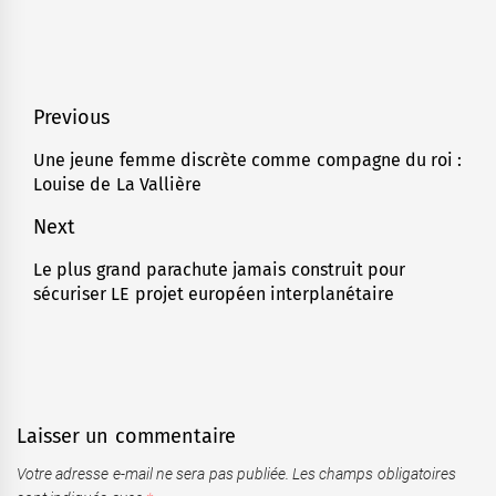
Navigation
Previous
de
Une jeune femme discrète comme compagne du roi :
Previous
Louise de La Vallière
l’article
post:
Next
Le plus grand parachute jamais construit pour
Next
sécuriser LE projet européen interplanétaire
post:
Laisser un commentaire
Votre adresse e-mail ne sera pas publiée.
Les champs obligatoires