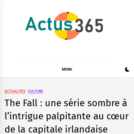
Skip
to
content
Actus 365
Actualités à 360 degrés, 365 jours par an
MENU
ACTUALITÉS
CULTURE
The Fall : une série sombre à
l’intrigue palpitante au cœur
de la capitale irlandaise