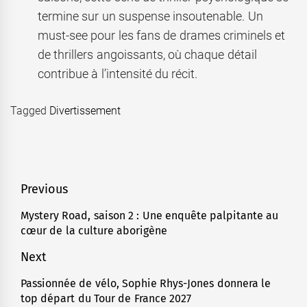
termine sur un suspense insoutenable. Un
must-see pour les fans de drames criminels et
de thrillers angoissants, où chaque détail
contribue à l’intensité du récit.
Tagged
Divertissement
Navigation
Previous
de
Mystery Road, saison 2 : Une enquête palpitante au
Previous
cœur de la culture aborigène
l’article
post:
Next
Passionnée de vélo, Sophie Rhys-Jones donnera le
Next
top départ du Tour de France 2027
post: