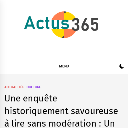
Skip
to
content
Actus 365
Actualités à 360 degrés, 365 jours par an
MENU
ACTUALITÉS
CULTURE
Une enquête
historiquement savoureuse
à lire sans modération : Un