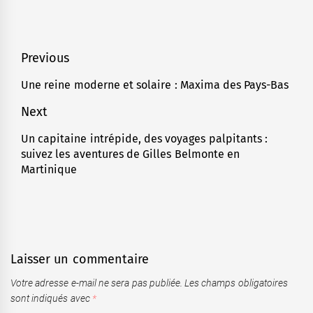
Navigation
Previous
de
Une reine moderne et solaire : Maxima des Pays-Bas
Previous
l’article
post:
Next
Un capitaine intrépide, des voyages palpitants :
Next
suivez les aventures de Gilles Belmonte en
post:
Martinique
Laisser un commentaire
Votre adresse e-mail ne sera pas publiée.
Les champs obligatoires
sont indiqués avec
*