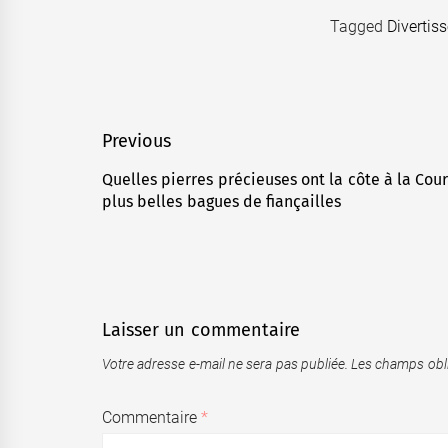
Tagged
Divertis
Navigation
Previous
de
Quelles pierres précieuses ont la côte à la Cou
Previous
plus belles bagues de fiançailles
l’article
post:
Laisser un commentaire
Votre adresse e-mail ne sera pas publiée.
Les champs obli
Commentaire
*