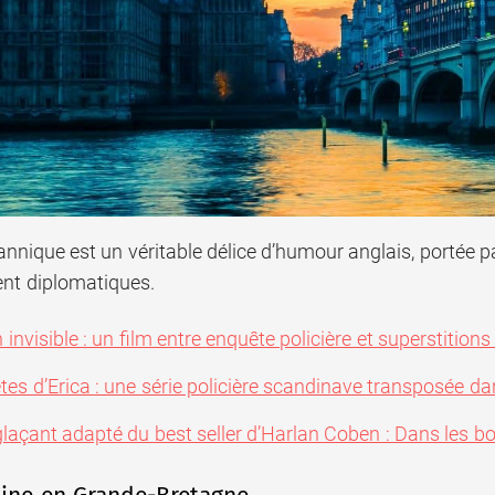
tannique est un véritable délice d’humour anglais, portée p
nt diplomatiques.
 invisible : un film entre enquête policière et superstition
tes d’Erica : une série policière scandinave transposée da
glaçant adapté du best seller d’Harlan Coben : Dans les bo
ine en Grande-Bretagne