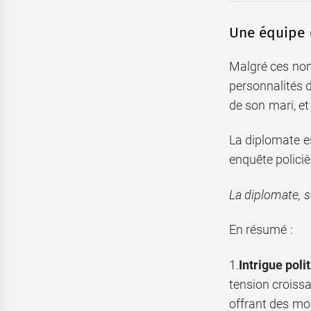
Une équipe 
Malgré ces nom
personnalités d
de son mari, et
La diplomate es
enquête polici
La diplomate, sé
En résumé :
1.
Intrigue poli
tension croissa
offrant des mo