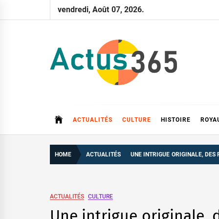
Skip
vendredi, Août 07, 2026.
to
content
Actus 365
Actualités à 360 degrés, 365 jours par an
ACTUALITÉS
CULTURE
HISTOIRE
ROYA
HOME
ACTUALITÉS
UNE INTRIGUE ORIGINALE, DES
ACTUALITÉS
CULTURE
Une intrigue originale,