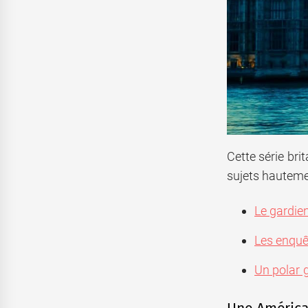
Cette série bri
sujets hauteme
Le gardien
Les enquê
Un polar 
Une América