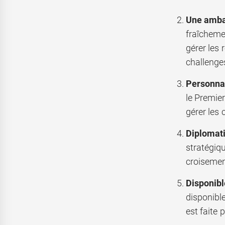
Une amba
fraîcheme
gérer les 
challenge
Personnag
le Premie
gérer les
Diplomati
stratégiq
croisement
Disponibl
disponible
est faite 