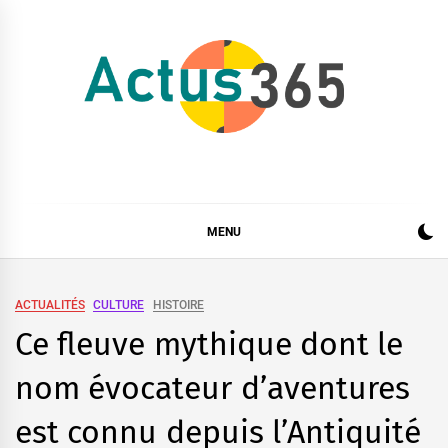
Skip
to
content
Actus 365
Actualités à 360 degrés, 365 jours par an
MENU
ACTUALITÉS
CULTURE
HISTOIRE
Ce fleuve mythique dont le
nom évocateur d’aventures
est connu depuis l’Antiquité