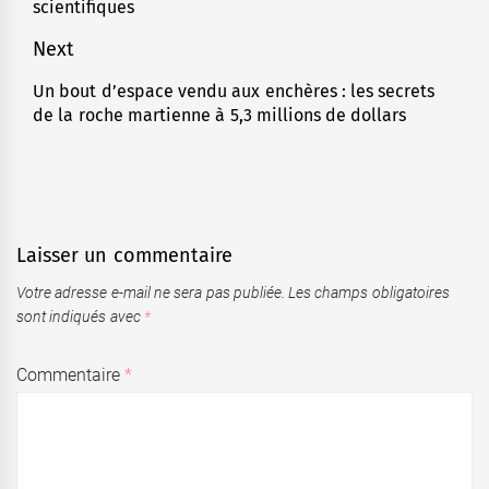
scientifiques
l’article
post:
Next
Un bout d’espace vendu aux enchères : les secrets
Next
de la roche martienne à 5,3 millions de dollars
post:
Laisser un commentaire
Votre adresse e-mail ne sera pas publiée.
Les champs obligatoires
sont indiqués avec
*
Commentaire
*