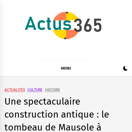
Skip
to
content
Actus 365
Actualités à 360 degrés, 365 jours par an
MENU
ACTUALITÉS
CULTURE
HISTOIRE
Une spectaculaire
construction antique : le
tombeau de Mausole à