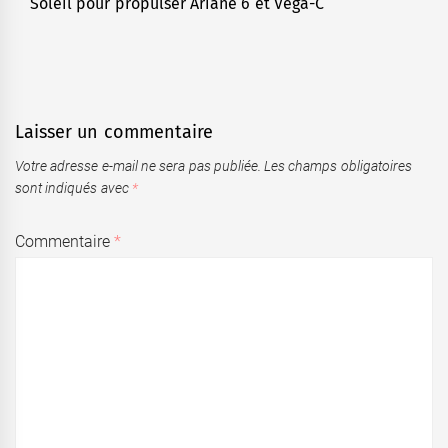
Soleil pour propulser Ariane 6 et Vega-C
post:
Laisser un commentaire
Votre adresse e-mail ne sera pas publiée.
Les champs obligatoires
sont indiqués avec
*
Commentaire
*