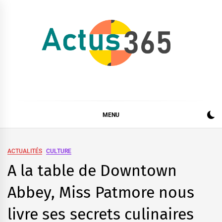
Skip
to
content
Actus 365
Actualités à 360 degrés, 365 jours par an
MENU
ACTUALITÉS
CULTURE
A la table de Downtown
Abbey, Miss Patmore nous
livre ses secrets culinaires