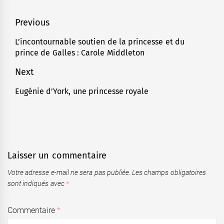
Navigation
Previous
de
L’incontournable soutien de la princesse et du
Previous
prince de Galles : Carole Middleton
l’article
post:
Next
Eugénie d’York, une princesse royale
Next
post:
Laisser un commentaire
Votre adresse e-mail ne sera pas publiée.
Les champs obligatoires
sont indiqués avec
*
Commentaire
*