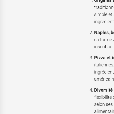
Origines 
traditionn
simple et 
ingrédient
Naples, b
sa forme a
inscrit au
Pizza et 
italiennes
ingrédien
américain
Diversité
flexibilit
selon ses 
alimentair