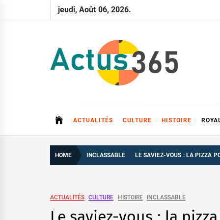
Skip
jeudi, Août 06, 2026.
to
content
Actus 365
Actualités à 360 degrés, 365 jours par an
ACTUALITÉS
CULTURE
HISTOIRE
ROYA
HOME
INCLASSABLE
LE SAVIEZ-VOUS : LA PIZZA 
ACTUALITÉS
CULTURE
HISTOIRE
INCLASSABLE
Le saviez-vous : la pizz