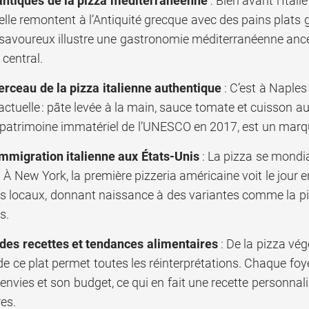
antiques de la pizza méditerranéenne
: Bien avant l’Ital
elle remontent à l’Antiquité grecque avec des pains plats g
savoureux illustre une gastronomie méditerranéenne ancest
 central.
erceau de la pizza italienne authentique
: C’est à Naples
ctuelle : pâte levée à la main, sauce tomate et cuisson au f
 patrimoine immatériel de l’UNESCO en 2017, est un marqueu
immigration italienne aux États-Unis
: La pizza se mondia
. À New York, la première pizzeria américaine voit le jour 
ts locaux, donnant naissance à des variantes comme la p
s.
 des recettes et tendances alimentaires
: De la pizza vé
é de ce plat permet toutes les réinterprétations. Chaque foy
envies et son budget, ce qui en fait une recette personna
es.