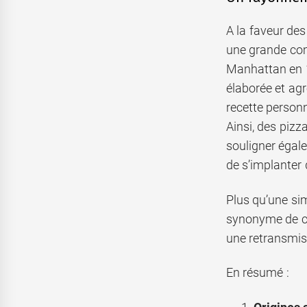
A la faveur des
une grande comm
Manhattan en 19
élaborée et agr
recette personn
Ainsi, des pizz
souligner égal
de s’implanter 
Plus qu’une sim
synonyme de con
une retransmis
En résumé :