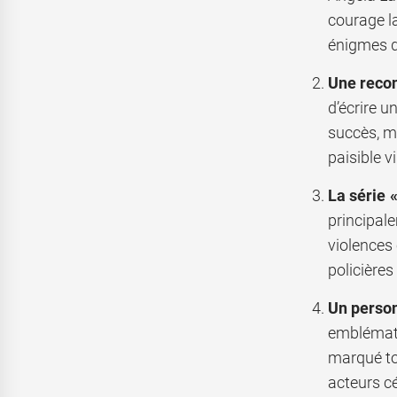
courage l
énigmes da
Une recon
d’écrire u
succès, m
paisible v
La série 
principale
violences 
policières
Un perso
emblémati
marqué to
acteurs c