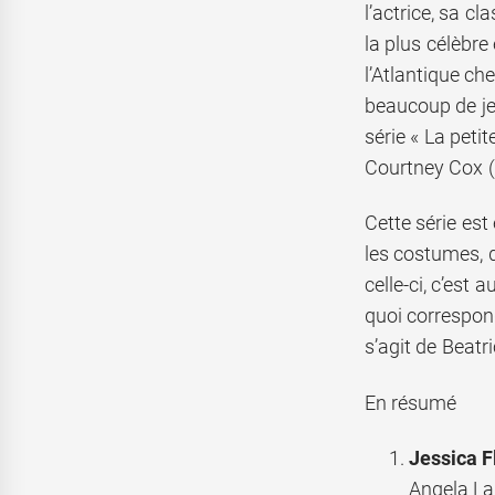
l’actrice, sa c
la plus célèbre
l’Atlantique ch
beaucoup de jeu
série « La peti
Courtney Cox (
Cette série es
les costumes, q
celle-ci, c’est 
quoi correspond
s’agit de Beatri
En résumé
Jessica F
Angela La