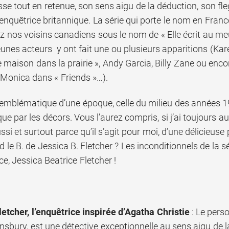
lasse tout en retenue, son sens aigu de la déduction, son fle
 enquêtrice britannique. La série qui porte le nom en Fran
ez nos voisins canadiens sous le nom de « Elle écrit au me
nes acteurs y ont fait une ou plusieurs apparitions (Kare
te maison dans la prairie », Andy Garcia, Billy Zane ou en
Monica dans « Friends »…).
t emblématique d’une époque, celle du milieu des années 
ue par les décors. Vous l’aurez compris, si j’ai toujours a
aussi et surtout parce qu’il s’agit pour moi, d’une délicieu
 le B. de Jessica B. Fletcher ? Les inconditionnels de la sér
ce, Jessica Beatrice Fletcher !
letcher, l’enquêtrice inspirée d’Agatha Christie
: Le pers
nsbury, est une détective exceptionnelle au sens aigu de l