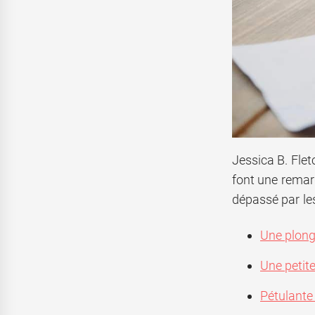
Jessica B. Flet
font une remarq
dépassé par le
Une plong
Une petit
Pétulante