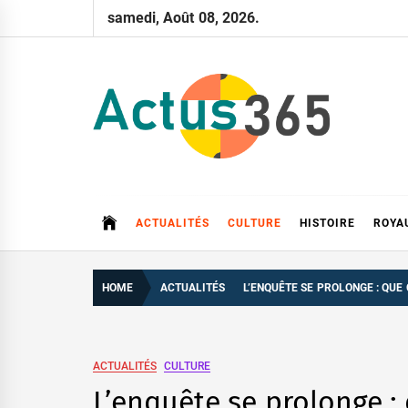
Skip
samedi, Août 08, 2026.
to
content
Actus 365
Actualités à 360 degrés, 365 jours par an
ACTUALITÉS
CULTURE
HISTOIRE
ROYA
HOME
ACTUALITÉS
L’ENQUÊTE SE PROLONGE : QUE
ACTUALITÉS
CULTURE
L’enquête se prolonge : 