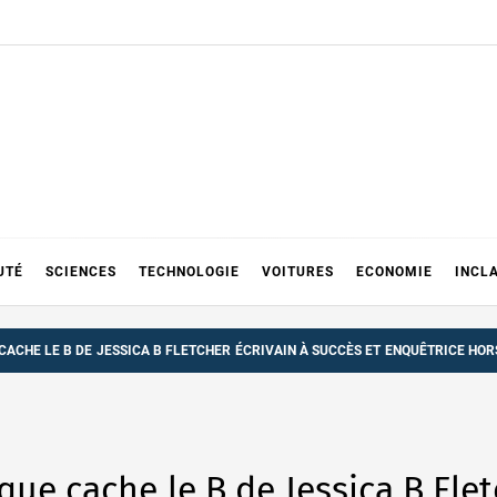
UTÉ
SCIENCES
TECHNOLOGIE
VOITURES
ECONOMIE
INCL
 CACHE LE B DE JESSICA B FLETCHER ÉCRIVAIN À SUCCÈS ET ENQUÊTRICE HO
que cache le B de Jessica B Flet