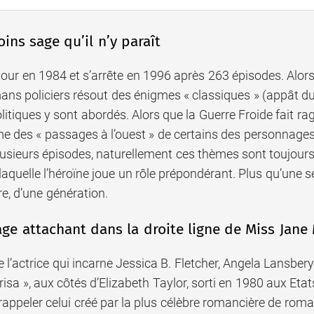
ins sage qu’il n’y paraît
e jour en 1984 et s’arrête en 1996 après 263 épisodes. Alo
ns policiers résout des énigmes « classiques » (appât du 
itiques y sont abordés. Alors que la Guerre Froide fait rage
me des « passages à l’ouest » de certains des personnages
usieurs épisodes, naturellement ces thèmes sont toujours
laquelle l’héroïne joue un rôle prépondérant. Plus qu’une sér
ire, d’une génération.
e attachant dans la droite ligne de Miss Jane
ue l’actrice qui incarne Jessica B. Fletcher, Angela Lansber
brisa », aux côtés d’Elizabeth Taylor, sorti en 1980 aux Et
rappeler celui créé par la plus célèbre romancière de roma