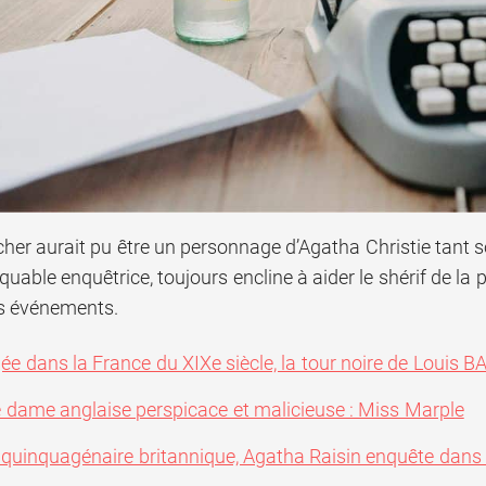
cher aurait pu être un personnage d’Agatha Christie tant 
uable enquêtrice, toujours encline à aider le shérif de la p
s événements.
ée dans la France du XIXe siècle, la tour noire de Louis 
e dame anglaise perspicace et malicieuse : Miss Marple
 quinquagénaire britannique, Agatha Raisin enquête dans 