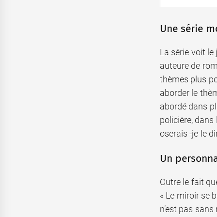
Une série mo
La série voit l
auteure de roma
thèmes plus pol
aborder le thè
abordé dans pl
policière, dans 
oserais -je le d
Un personnag
Outre le fait q
« Le miroir se 
n’est pas sans 