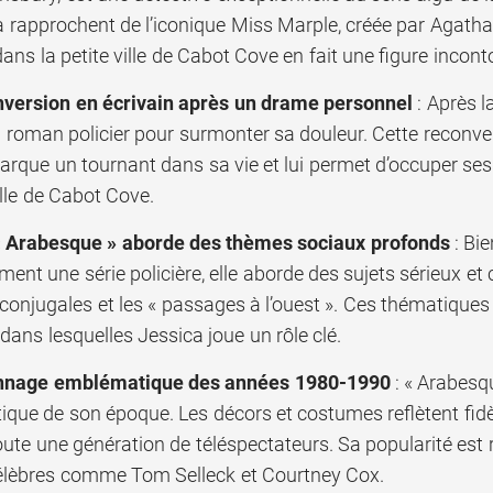
a rapprochent de l’iconique Miss Marple, créée par Agatha
ns la petite ville de Cabot Cove en fait une figure inconto
version en écrivain après un drame personnel
: Après l
n roman policier pour surmonter sa douleur. Cette reconve
arque un tournant dans sa vie et lui permet d’occuper ses 
ille de Cabot Cove.
« Arabesque » aborde des thèmes sociaux profonds
: Bie
ment une série policière, elle aborde des sujets sérieux 
conjugales et les « passages à l’ouest ». Ces thématiques
 dans lesquelles Jessica joue un rôle clé.
nnage emblématique des années 1980-1990
: « Arabesqu
que de son époque. Les décors et costumes reflètent fidè
ute une génération de téléspectateurs. Sa popularité est r
élèbres comme Tom Selleck et Courtney Cox.